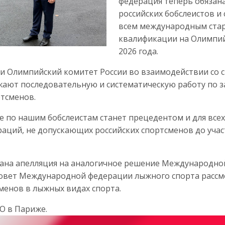
федерация теперь обязан
российских бобслеистов и
всем международным старт
квалификации на Олимпий
2026 года.
 и Олимпийский комитет России во взаимодействии со
ают последовательную и систематическую работу по з
тсменов.
е по нашим бобслеистам станет прецедентом и для все
аций, не допускающих российских спортсменов до уча
дана апелляция на аналогичное решение Международно
 Совет Международной федерации лыжного спорта рассм
менов в лыжных видах спорта.
О в Париже.