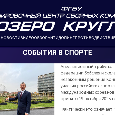
НОВОСТИ
ВИДЕООБЗОР
АНТИДОПИНГ
ПРОТИВОДЕЙСТВИЕ
СОБЫТИЯ В СПОРТЕ
Апелляционный трибунал
федерации бобслея и скеле
незаконным решение Конгр
участия российских спорт
международных соревнов
принято 19 октября 2025 г
Фактически это означает,