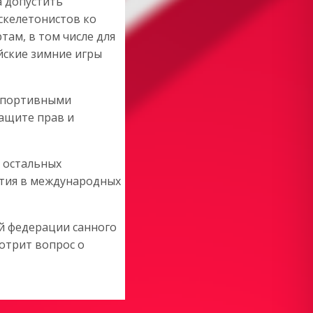
а допустить
 скелетонистов ко
ам, в том числе для
ские зимние игры
 спортивными
ащите прав и
х остальных
стия в международных
й федерации санного
отрит вопрос о