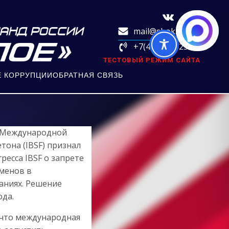
mail@sbok.ru
+7(495)730-25-85
ТЕСТОВЫЙ РЕЖИМ САЙТА
 КОРРУПЦИИ
ОБРАТНАЯ СВЯЗЬ
 Международной
тона (IBSF) признал
есса IBSF о запрете
сменов в
аниях. Решение
ода.
 что международная