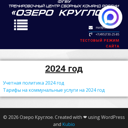
mail@sbok.ru
+7(495)730-25-85
ТЕСТОВЫЙ РЕЖИМ
САЙТА
2024 год
Учетная политика 2024 год
Тарифы на коммунальные услуги на 2024 год
© 2026 Озеро Круглое. Created with ❤ using WordPress
and
Kubio